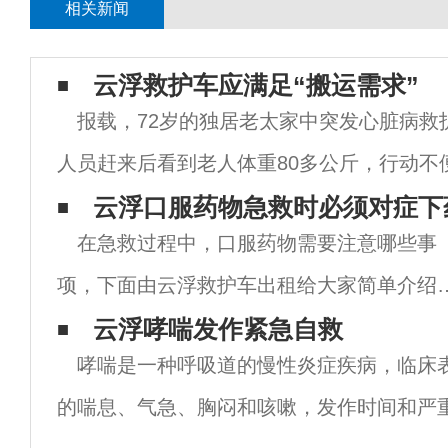
相关新闻
云浮救护车应满足“搬运需求”
报载，72岁的独居老太家中突发心脏病救
人员赶来后看到老人体重80多公斤，行动不
动老人”，随即离开。急救人员说，他们是救
云浮口服药物急救时必须对症下
在急救过程中，口服药物需要注意哪些事
是“老搬”，还拿出一张单子让邻居们签字证
项，下面由云浮救护车出租给大家简单介绍
下。1.在日常急救工作中，有许多疾病和紧
云浮哮喘发作紧急自救
哮喘是一种呼吸道的慢性炎症疾病，临床
情况可以使用口服药物来缓解疾病，使患者
的喘息、气急、胸闷和咳嗽，发作时间和严
生命得到更高的保障。但需要注意的是，每